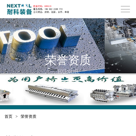
荣誉资质
HONOR
首页
>
荣誉资质