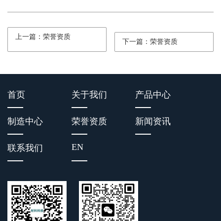
上一篇：荣誉资质
下一篇：荣誉资质
首页
关于我们
产品中心
制造中心
荣誉资质
新闻资讯
EN
联系我们